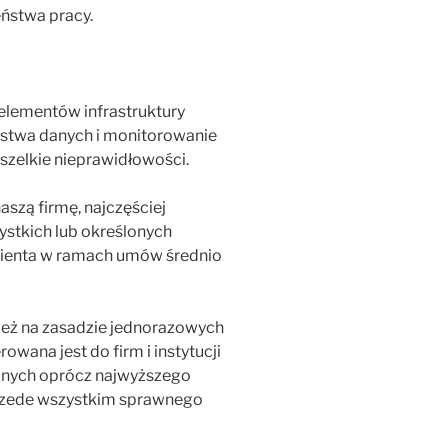
ństwa pracy.
elementów infrastruktury
ństwa danych i monitorowanie
szelkie nieprawidłowości.
szą firmę, najczęściej
ystkich lub określonych
ienta w ramach umów średnio
eż na zasadzie jednorazowych
rowana jest do firm i instytucji
znych oprócz najwyższego
rzede wszystkim sprawnego