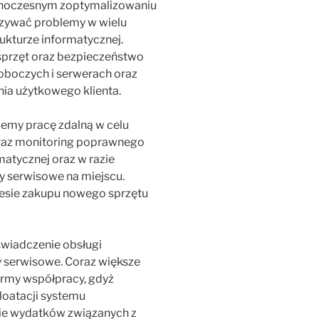
wnoczesnym zoptymalizowaniu
zywać problemy w wielu
ukturze informatycznej.
sprzęt oraz bezpieczeństwo
oboczych i serwerach oraz
ia użytkowego klienta.
jemy pracę zdalną w celu
raz monitoring poprawnego
matycznej oraz w razie
y serwisowe na miejscu.
esie zakupu nowego sprzętu
 świadczenie obsługi
y serwisowe. Coraz większe
formy współpracy, gdyż
loatacji systemu
ie wydatków związanych z