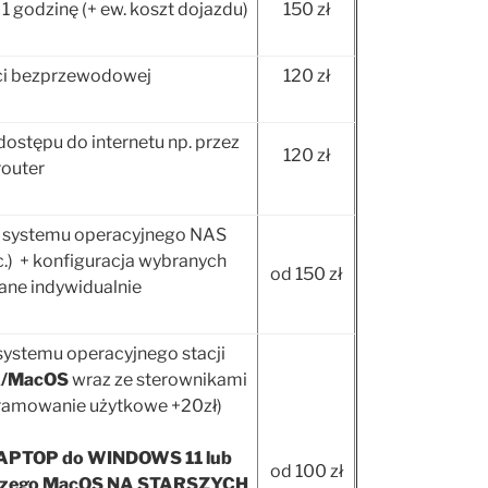
1 godzinę (+ ew. koszt dojazdu)
150 zł
eci bezprzewodowej
120 zł
 dostępu do internetu np. przez
120 zł
router
ja systemu operacyjnego NAS
c.) + konfiguracja wybranych
od 150 zł
lane indywidualnie
 systemu operacyjnego stacji
x/MacOS
wraz ze sterownikami
ramowanie użytkowe +20zł)
PTOP do WINDOWS 11 lub
od 100 zł
szego MacOS NA STARSZYCH