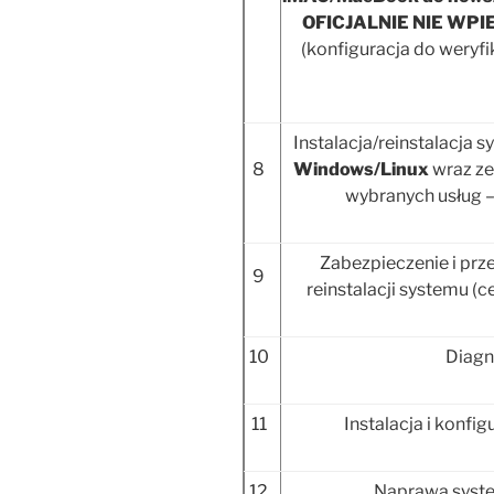
OFICJALNIE NIE W
(konfiguracja do weryf
Instalacja/reinstalacja
8
Windows/Linux
wraz ze
wybranych usług – 
Zabezpieczenie i prze
9
reinstalacji systemu (c
10
Diagn
11
Instalacja i konf
12
Naprawa syst