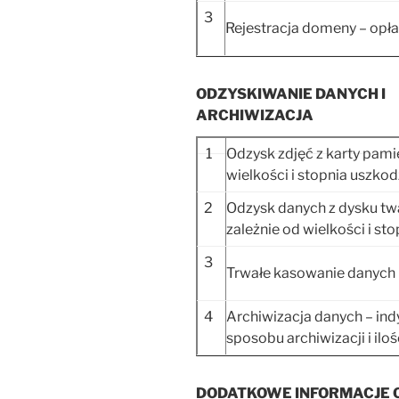
3
Rejestracja domeny – opłat
ODZYSKIWANIE DANYCH I
ARCHIWIZACJA
1
Odzysk zdjęć z karty pamię
wielkości i stopnia uszko
2
Odzysk danych z dysku t
zależnie od wielkości i st
3
Trwałe kasowanie danych 
4
Archiwizacja danych – ind
sposobu archiwizacji i ilo
DODATKOWE INFORMACJE 