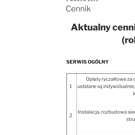
1 MARCA 2019
W
Cennik
Aktualny cenn
(r
SERWIS OGÓLNY
Opłaty ryczałtowe za 
1
ustalane są indywidualnie,
Instalacja, rozbudowa si
2
str