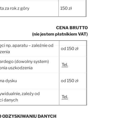
a za rok z góry
150 zł
CENA BRUTTO
(nie jestem płatnikiem VAT)
ci np. aparatu – zależnie od
od 150 zł
dzenia
wardego (dowolny system)
Tel.
opnia uszkodzenia
na dysku
od 150 zł
ywidualnie, zależy od
Tel.
ści danych
O ODZYSKIWANIU DANYCH