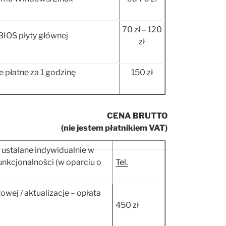
70 zł – 120
BIOS płyty głównej
zł
 płatne za 1 godzinę
150 zł
CENA BRUTTO
(nie jestem płatnikiem VAT)
 ustalane indywidualnie w
funkcjonalności (w oparciu o
Tel.
owej / aktualizacje – opłata
450 zł