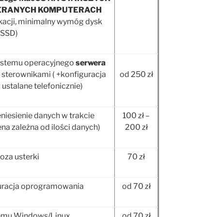
PIERANYCH KOMPUTERACH
ikacji, minimalny wymóg dysk
SSD)
 systemu operacyjnego
serwera
 sterownikami ( +konfiguracja
od 250 zł
ustalane telefonicznie)
niesienie danych w trakcie
100 zł –
ena zależna od ilości danych)
200 zł
oza usterki
70 zł
iguracja oprogramowania
od 70 zł
emu Windows/Linux
od 70 zł