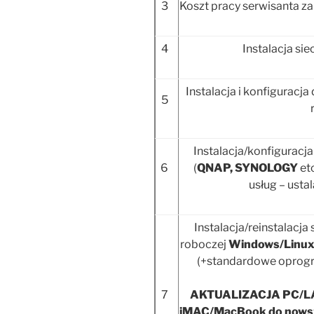
3
Koszt pracy serwisanta za 
4
Instalacja si
Instalacja i konfiguracja
5
Instalacja/konfigurac
6
(
QNAP, SYNOLOGY
et
usług – usta
Instalacja/reinstalacja
roboczej
Windows/Linu
(+standardowe oprog
7
AKTUALIZACJA PC/LA
iMAC/MacBook do now