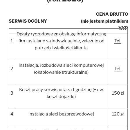
CENA BRUTTO
SERWIS OGÓLNY
(nie jestem płatnikiem
VAT)
Opłaty ryczałtowe za obsługę informatyczną
1
firm ustalane są indywidualnie, zależnie od
Tel.
potrzeb i wielkości klienta
Instalacja, rozbudowa sieci komputerowej
2
Tel.
(okablowanie strukturalne)
Koszt pracy serwisanta za 1 godzinę (+ ew.
3
150 zł
koszt dojazdu)
4
Instalacja sieci bezprzewodowej
120 zł