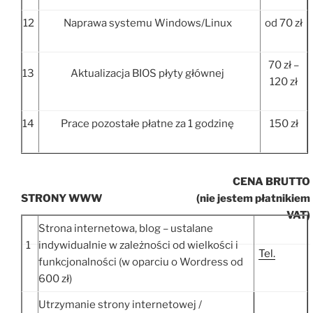
12
Naprawa systemu Windows/Linux
od 70 zł
70 zł –
13
Aktualizacja BIOS płyty głównej
120 zł
14
Prace pozostałe płatne za 1 godzinę
150 zł
CENA BRUTTO
STRONY WWW
(nie jestem płatnikiem
VAT)
Strona internetowa, blog – ustalane
1
indywidualnie w zależności od wielkości i
Tel.
funkcjonalności (w oparciu o Wordress od
600 zł)
Utrzymanie strony internetowej /