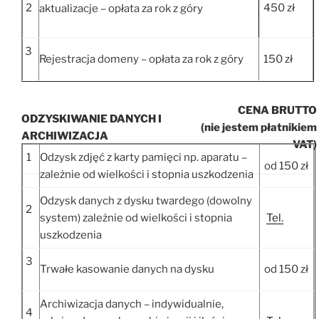
2
450 zł
aktualizacje – opłata za rok z góry
3
Rejestracja domeny – opłata za rok z góry
150 zł
CENA BRUTTO
ODZYSKIWANIE DANYCH I
(nie jestem płatnikiem
ARCHIWIZACJA
VAT)
1
Odzysk zdjęć z karty pamięci np. aparatu –
od 150 zł
zależnie od wielkości i stopnia uszkodzenia
Odzysk danych z dysku twardego (dowolny
2
system) zależnie od wielkości i stopnia
Tel.
uszkodzenia
3
Trwałe kasowanie danych na dysku
od 150 zł
Archiwizacja danych – indywidualnie,
4