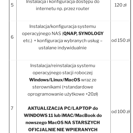
Instalacja i konfiguracja dostępu do
5
120 zł
internetu np. przez router
Instalacja/konfiguracja systemu
operacyjnego NAS (
QNAP, SYNOLOGY
6
od 150 zł
etc.) + konfiguracja wybranych usług –
ustalane indywidualnie
Instalacja/reinstalacja systemu
operacyjnego stacji roboczej
Windows/Linux/MacOS
wraz ze
sterownikami (+standardowe
oprogramowanie użytkowe +20zł)
7
AKTUALIZACJA PC/LAPTOP do
od 100 zł
WINDOWS 11 lub iMAC/MacBook do
nowszego MacOS NA STARSZYCH
OFICJALNIE NIE WPIERANYCH