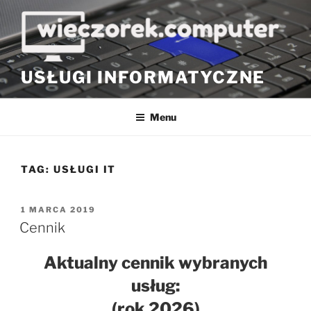
Przejdź
do
treści
USŁUGI INFORMATYCZNE
Menu
TAG:
USŁUGI IT
OPUBLIKOWANE
1 MARCA 2019
W
Cennik
Aktualny cennik wybranych
usług:
(rok 2026)