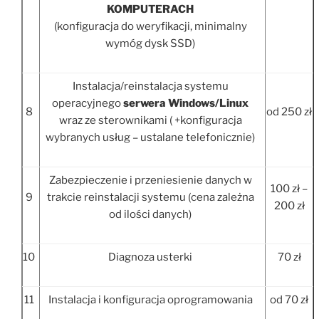
KOMPUTERACH
(konfiguracja do weryfikacji, minimalny
wymóg dysk SSD)
Instalacja/reinstalacja systemu
operacyjnego
serwera Windows/Linux
8
od 250 zł
wraz ze sterownikami ( +konfiguracja
wybranych usług – ustalane telefonicznie)
Zabezpieczenie i przeniesienie danych w
100 zł –
9
trakcie reinstalacji systemu (cena zależna
200 zł
od ilości danych)
10
Diagnoza usterki
70 zł
11
Instalacja i konfiguracja oprogramowania
od 70 zł