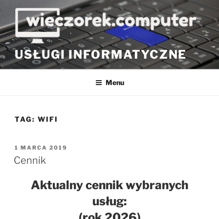
Przejdź
do
treści
USŁUGI INFORMATYCZNE
Menu
TAG:
WIFI
OPUBLIKOWANE
1 MARCA 2019
W
Cennik
Aktualny cennik wybranych
usług:
(rok 2026)