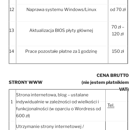
12
Naprawa systemu Windows/Linux
od 70 zł
70 zł –
13
Aktualizacja BIOS płyty głównej
120 zł
14
Prace pozostałe płatne za 1 godzinę
150 zł
CENA BRUTTO
STRONY WWW
(nie jestem płatnikiem
VAT)
Strona internetowa, blog – ustalane
1
indywidualnie w zależności od wielkości i
Tel.
funkcjonalności (w oparciu o Wordress od
600 zł)
Utrzymanie strony internetowej /