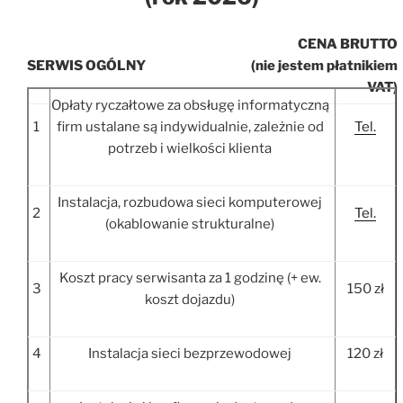
CENA BRUTTO
SERWIS OGÓLNY
(nie jestem płatnikiem
VAT)
Opłaty ryczałtowe za obsługę informatyczną
1
firm ustalane są indywidualnie, zależnie od
Tel.
potrzeb i wielkości klienta
Instalacja, rozbudowa sieci komputerowej
2
Tel.
(okablowanie strukturalne)
Koszt pracy serwisanta za 1 godzinę (+ ew.
3
150 zł
koszt dojazdu)
4
Instalacja sieci bezprzewodowej
120 zł