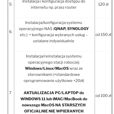
Instalacja i konfiguracja dostępu do
5
120 zł
internetu np. przez router
Instalacja/konfiguracja systemu
operacyjnego NAS (
QNAP, SYNOLOGY
6
od 150 zł
etc.) + konfiguracja wybranych usług –
ustalane indywidualnie
Instalacja/reinstalacja systemu
operacyjnego stacji roboczej
Windows/Linux/MacOS
wraz ze
sterownikami (+standardowe
oprogramowanie użytkowe +20zł)
7
AKTUALIZACJA PC/LAPTOP do
od 100 zł
WINDOWS 11 lub iMAC/MacBook do
nowszego MacOS NA STARSZYCH
OFICJALNIE NIE WPIERANYCH