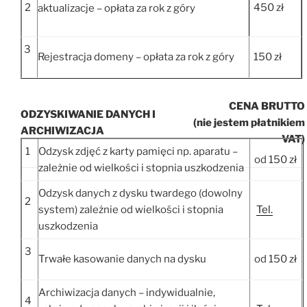
2
450 zł
aktualizacje – opłata za rok z góry
3
Rejestracja domeny – opłata za rok z góry
150 zł
CENA BRUTTO
ODZYSKIWANIE DANYCH I
(nie jestem płatnikiem
ARCHIWIZACJA
VAT)
1
Odzysk zdjęć z karty pamięci np. aparatu –
od 150 zł
zależnie od wielkości i stopnia uszkodzenia
Odzysk danych z dysku twardego (dowolny
2
system) zależnie od wielkości i stopnia
Tel.
uszkodzenia
3
Trwałe kasowanie danych na dysku
od 150 zł
Archiwizacja danych – indywidualnie,
4