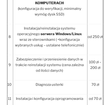
KOMPUTERACH
(konfiguracja do weryfikacji, minimalny
wymóg dysk SSD)
Instalacja/reinstalacja systemu
operacyjnego
serwera Windows/Linux
8
od 250 zł
wraz ze sterownikami ( +konfiguracja
wybranych usług – ustalane telefonicznie)
Zabezpieczenie i przeniesienie danych w
100 zł –
9
trakcie reinstalacji systemu (cena zależna
200 zł
od ilości danych)
10
Diagnoza usterki
70 zł
11
Instalacja i konfiguracja oprogramowania
od 70 zł